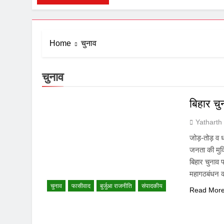
Home
चुनाव
चुनाव
बिहार च
Yatharth
जोड़-तोड़ व 
जनता की मुक
बिहार चुनाव प
महागठबंधन क
चुनाव
फासीवाद
बुर्जुआ राजनीति
संपादकीय
Read Mor