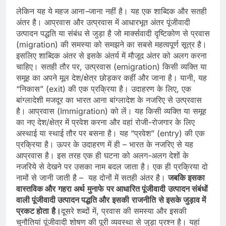
लेकिन यह ये महज आना
–
जाना नहीं है। यह एक शाब्दिक और सतही
अंतर है। आप्रवास और उत्‍प्रवास में आधारभूत अंतर पूंजीवादी
उत्पादन पद्धति या संबंध से जुड़ा है जो मार्क्सवादी दृष्टिकोण से प्रवास
(migration) की समस्या को समझने का सबसे महत्वपूर्ण सूत्र है।
इसलिए शाब्दिक अंतर से इसके अंतर्य में मौजूद अंतर को अलग करना
चाहिए। सतही तौर पर, उत्प्रवास (emigration) किसी व्यक्ति या
समूह का अपने मूल देश/क्षेत्र छोड़कर कहीं और जाना है। यानी, यह
“निकास” (exit) की एक प्रक्रिया है। उदाहरण के लिए, एक
बांग्लादेशी मजदूर का भारत आना बांग्लादेश के नजरिए से उत्प्रवास
है। आप्रवास (Immigration) को लें। यह किसी व्यक्ति या समूह
का नए देश/क्षेत्र में प्रवेश करना और वहां रोजी-रोजगार के लिए
अस्‍थाई या स्‍थाई तौर पर बसना है। यह “प्रवेश” (entry) की एक
प्रक्रिया है। ऊपर के उदाहरण में ही – भारत के नजरिए से यह
आप्रवास है। इस तरह एक ही घटना को अलग-अलग देशों के
नजरिये से देखने पर उसका नाम बदल जाता है। एक ही प्रक्रिया दो
नामों से जानी जाती है – यह दोनों में सतही अंतर है।
जबकि
इसका
वास्‍तविक
और
गहरा
अर्थ
मुनाफे
पर
आधारित
पूंजीवादी
उत्पादन
संबंधों
वाली
पूंजीवादी
उत्‍पादन
पद्धति
और
इसकी
राजनीति
से
इसके
जुड़ाव
में
प्रकट
होता
है।
दूसरे शब्‍दों में, प्रवास की समस्‍या और इसकी
चुनौतियां पूंजीवादी शोषण की पूरी व्यवस्था से जुड़ा प्रश्‍न है। यहां