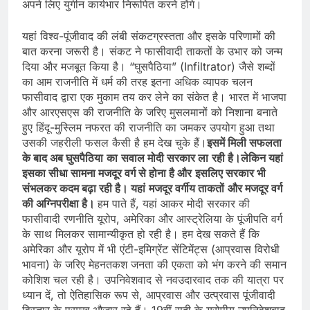
अपने लिए युगीन कार्यभार निरूपित करने होंगे।
यहां विश्व-पूंजीवाद की लंबी संकटग्रस्तता और इसके परिणामों की
बात करना जरूरी है। संकट ने फासीवादी ताकतों के उभार को जन्‍म
दिया और मजबूत किया है। “घुसपैठिया” (Infiltrator) जैसे शब्दों
का आम राजनीति में धर्म की तरह इतना अधिक व्‍यापक चलन
फासीवाद द्वारा एक मुकाम तय कर लेने का संकेत है। भारत में भाजपा
और आरएसएस की राजनीति के जरिए मुसलमानों को निशाना बनाते
हुए हिंदू-मुस्लिम नफरत की राजनीति‍ का जमकर उपयोग हुआ तथा
उसकी जहरीली फसल कैसी है हम देख चुके हैं।
इसमें
मिली
सफलता
के
बाद
अब
घुसपैठिया
का
सवाल
मोदी
सरकार
ला
रही
है।
लेकिन
यहां
इसका
सीधा
सामना
मजदूर
वर्ग
से
होना
है
और
इसलिए
सरकार
भी
संभल
कर
कदम
बढ़ा
रही
है।
यहां
मजदूर
वर्गीय
ताकतों
और
मजदूर
वर्ग
की
अग्नि
परीक्षा
है।
हम पाते हैं, यहां आकर मोदी सरकार की
फासीवादी रणनीति यूरोप, अमेरिका और आस्‍ट्रेलिया के पूंजीपति वर्ग
के साथ मिलकर सामान्‍यीकृत हो रही है। हम देख सकते हैं कि
अमेरिका और यूरोप में भी एंटी-इमिग्रेंट सेंटिमेंट्स (आप्रवास विरोधी
भावना) के जरिए मेहनतकश जनता की एकता को भंग करने की समान
कोशिश चल रही है। उपनिवेशवाद से नवउदारवाद तक की यात्रा पर
ध्यान दें, तो ऐतिहासिक रूप से, आप्रवास और उत्प्रवास पूंजीवादी
विस्तार के प्रमुख औजार रहे हैं। 19वीं सदी के यूरोपीय उपनिवेशवाद