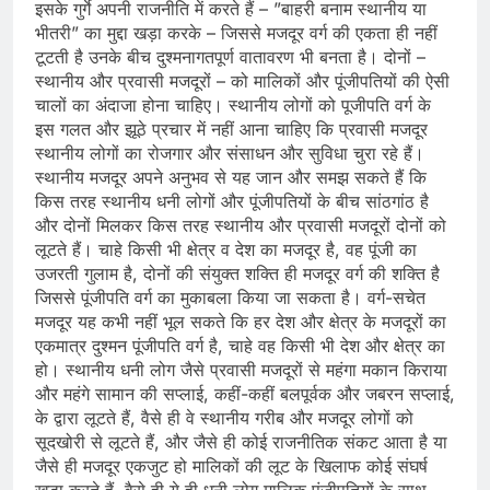
इसके गुर्गे अपनी राजनीति में करते हैं – ”बाहरी बनाम स्‍थानीय या
भीतरी” का मुद्दा खड़ा करके – जिससे मजदूर वर्ग की एकता ही नहीं
टूटती है उनके बीच दुश्‍मनागतपूर्ण वातावरण भी बनता है। दोनों –
स्‍थानीय और प्रवासी मजदूरों – को मालिकों और पूंजीपतियों की ऐसी
चालों का अंदाजा होना चाहिए। स्‍थानीय लोगों को पूजीपति वर्ग के
इस गलत और झूठे प्रचार में नहीं आना चाहिए कि प्रवासी मजदूर
स्‍थानीय लोगों का रोजगार और संसाधन और सुविधा चुरा रहे हैं।
स्‍थानीय मजदूर अपने अनुभव से यह जान और समझ सकते हैं कि
किस तरह स्‍थानीय धनी लोगों और पूंजीपतियों के बीच सांठगांठ है
और दोनों मिलकर किस तरह स्‍थानीय और प्रवासी मजदूरों दोनों को
लूटते हैं। चाहे किसी भी क्षेत्र व देश का मजदूर है, वह पूंजी का
उजरती गुलाम है, दोनों की संयुक्‍त शक्ति ही मजदूर वर्ग की शक्ति है
जिससे पूंजीपति वर्ग का मुकाबला किया जा सकता है। वर्ग-सचेत
मजदूर यह कभी नहीं भूल सकते कि हर देश और क्षेत्र के मजदूरों का
एकमात्र दुश्‍मन पूंजीपति वर्ग है, चाहे वह किसी भी देश और क्षेत्र का
हो। स्‍थानीय धनी लोग जैसे प्रवासी मजदूरों से महंगा मकान किराया
और महंगे सामान की सप्‍लाई, कहीं-कहीं बलपूर्वक और जबरन सप्‍लाई,
के द्वारा लूटते हैं, वैसे ही वे स्‍थानीय गरीब और मजदूर लोगों को
सूदखोरी से लूटते हैं, और जैसे ही कोई राजनीतिक संकट आता है या
जैसे ही मजदूर एकजुट हो मालिकों की लूट के खिलाफ कोई संघर्ष
खड़ा करते हैं, वैसे ही ये ही धनी लोग मालिक पूंजीपतियों के साथ