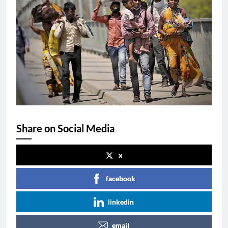
Share on Social Media
x
facebook
linkedin
email