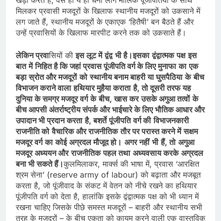
मिलकर प्रवासी मजदूरों के खिलाफ स्‍थानीय मजदूरों को उकसाने में
लग जाते हैं, स्‍थानीय मजदूरों के एकाएक ‘हितैषी’ बन बैठते हैं और
उन्‍हें प्रवासियों के खिलाफ मारपीट करने तक को उकसाते हैं।
लेकिन
प्रवा
सियों की
इस
लूट
में
द्वंद्व
भी
है।
इसका
द्वंद्वात्‍मक
पक्ष
इस
बात
में
निहित
है
कि
जहां
प्रवास
पूंजीपति
वर्ग
के
लिए
मुनाफा
का
एक
बड़ा
स्रोत
और
मजदूरों
को
स्‍थानीय
बनाम
बाहरी
या
घुसपैठिया
के
बीच
विभाजन
कराने
वाला
हथियार
मुहैया
कराता
है
,
तो
दूसरी
तरफ
यह
दुनिया
के
समग्र
मजदूर
वर्ग
के
बीच
,
खास कर
उसके
अगुआ
तत्‍वों
के
बीच
आपसी
अंतर्राष्‍ट्रीय
संपर्क
और
भाईचारे
के
लिए
भौतिक
आधार
और
उपादान
भी
प्रदान
करता
है
,
बशर्ते
पूंजीपति
वर्ग
की
विभाजनकारी
राजनीति
को
वैचारिक
और
राजनीतिक
तौर
पर
परास्‍त
करने
में
सक्षम
मजदूर
वर्ग
का
कोई
अग्रदल
मौजूद
हो।
अगर
नहीं
भी
हैं
,
तो
अगुआ
मजदूर
अध्‍ययन
और
राजनीतिक
पहल
तथा
अध्‍यवसाय
करके
अग्रदल
बना
भी
सकते
हैं।
कुलमिलाकर, मार्क्स की भाषा में, प्रवास ‘आरक्षित
श्रम सेना’ (reserve army of labour) को बढ़ाता और मजबूत
करता है, जो पूंजीवाद के संकट में वेतन को नीचे रखने का हथियार
पूंजीपति वर्ग को देता है, हालांकि इसके द्वंद्वात्‍मक पक्ष को भी ध्‍यान में
रखना चाहिए जिसके पीछे समस्‍त मजदूरों – बाहरी और स्‍थानीय सभी
तरह के मजदूरों – के बीच एकता को कायम करने वाली एक वास्‍तविक