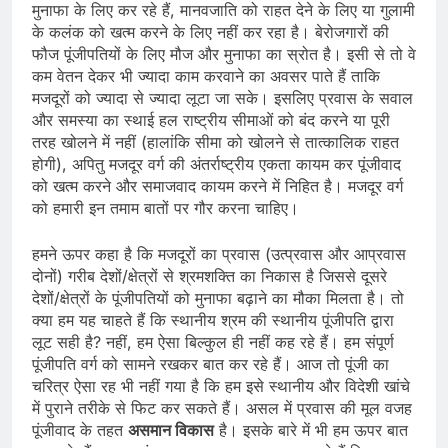
मुनाफा के लिए कर रहे हैं, मानवजाति को राहत देने के लिए या गुलामी
के कलंक को खत्‍म करने के लिए नहीं कर रहा है। बेरोजगारों की
फौज पूंजीपतियों के लिए मौज और मुनाफा का स्रोत है। इसी से तो वे
कम वेतन देकर भी ज्‍यादा काम करवाने का अवसर पाते हैं ताकि
मजदूरों को ज्‍यादा से ज्‍यादा लूटा जा सके। इसलिए प्रवास के सवाल
और समस्‍या का स्‍थाई हल राष्ट्रीय सीमाओं को बंद करने या पूरी
तरह खोलने में नहीं (हालांकि सीमा को खोलने से तात्‍कालिक राहत
होगी), अपितु मजदूर वर्ग की अंतर्राष्‍ट्रीय एकता कायम कर पूंजीवाद
को खत्‍म करने और समाजवाद कायम करने में निहित है। मजदूर वर्ग
को हमारी इन तमाम बातों पर गौर करना चाहिए।
हमने ऊपर कहा है कि मजदूरों का प्रवास (उत्‍प्रवास और आप्रवास
दोनों) गरीब देशों/क्षेत्रों से श्रमशक्ति का निकास है जिससे दूसरे
देशों/क्षेत्रों के पूंजीपतियों को मुनाफा बढ़ाने का मौका मिलता है। तो
क्‍या हम यह चाहते हैं कि स्‍थानीय श्रम की स्‍थानीय पूंजीपति द्वारा
लूट सही है? नहीं, हम ऐसा बिल्‍कुल ही नहीं कह रहे हैं। हम संपूर्ण
पूंजीपति वर्ग को सामने रखकर बात कर रहे हैं। आज तो पूंजी का
चरित्र ऐसा रह भी नहीं गया है कि हम इसे स्‍थानीय और विदेशी खांचे
में पुराने तरीके से फिट कर सकते हैं। असल में प्रवास की मूल वजह
पूंजीवाद के तहत
असमान
विकास
है। इसके बारे में भी हम ऊपर बात