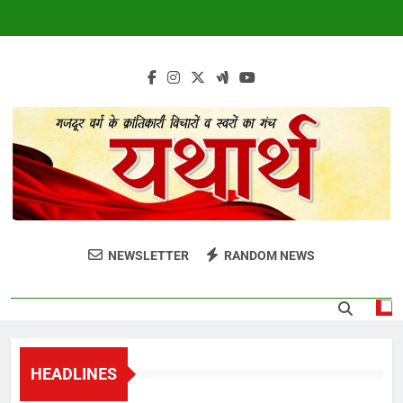
Skip
to
content
harthmag.com
H
NEWSLETTER
RANDOM NEWS
HEADLINES