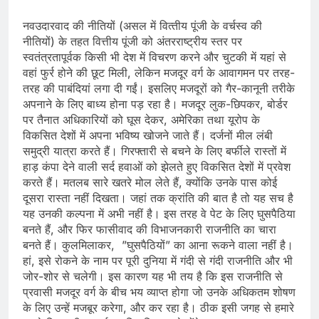
नवउदारवाद की नीतियों (असल में वित्‍तीय पूंजी के वर्चस्‍व की
नीतियों) के तहत वित्तीय पूंजी को अंतरराष्ट्रीय स्तर पर
स्वतंत्रतापूर्वक किसी भी देश में विचरण करने और चुटकी में यहां से
वहां फुर्र होने की छूट मिली, लेकिन मजदूर वर्ग के आवागमन पर तरह-
तरह की पाबंदियां लगा दी गईं। इसलिए मजदूरों को गैर-कानूनी तरीके
अपनाने के लिए बाध्‍य होना पड़ रहा है। मजदूर लुक-छिपकर, बोर्डर
पर तैनात अधिकारियों को घूस देकर, अमेरिका तथा यूरोप के
विकसित देशों में अपना भविष्‍य खोजने जाते हैं। दर्जनों मील लंबी
समुद्री यात्रा करते हैं। गिरफ्तारी से बचने के लिए बर्फीले रास्‍तों में
हाड़ कंपा देने वाली सर्द हवाओं को झेलते हुए विकसित देशों में प्रवेश
करते हैं। मतलब सारे खतरे मोल लेते हैं, क्‍योंकि उनके पास कोई
दूसरा रास्‍ता नहीं दिखता। जहां तक क्रांति की बात है तो यह सच है
यह उनकी कल्‍पना में अभी नहीं है। इस तरह वे पेट के लिए घुसपैठिया
बनते हैं, और फिर फासीवाद की विभाजनकारी राजनीति का चारा
बनते हैं। कुलमिलाकर, ”घुसपैठियों” का आना रूकने वाला नहीं है।
हां, इसे रोकने के नाम पर पूरी दुनिया में गंदी से गंदी राजनीति और भी
जोर-शोर से चलेगी। इस कारण यह भी तय है कि इस राजनीति से
प्रवासी मजदूर वर्ग के बीच भय व्‍याप्‍त होगा जो उनके अधिकतम शोषण
के लिए उन्‍हें मजबूर करेगा, और कर रहा है। ठीक इसी जगह से हमारे