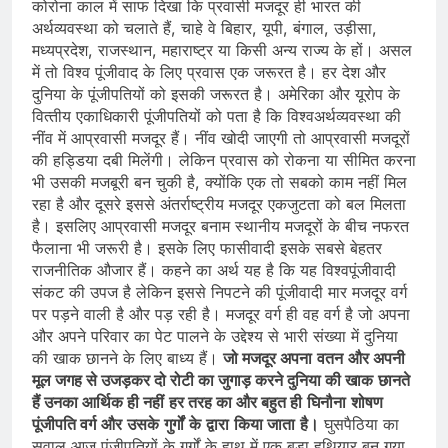
कोरोना काल में साफ दिखा कि प्रवासी मजदूर ही भारत की
अर्थव्‍यवस्‍था को चलाते हैं, चाहे वे बिहार, यूपी, बंगाल, उड़ीसा,
मध्‍यप्रदेश, राजस्‍थान, महाराष्‍ट्र या किसी अन्‍य राज्‍य के हों। असल
में तो विश्‍व पूंजीवाद के लिए प्रवास एक जरूरत है। हर देश और
दुनिया के पूंजीपतियों को इसकी जरूरत है। अमेरिका और यूरोप के
वित्‍तीय एकाधिकारी पूंजीपतियों को पता है कि विश्‍वअर्थव्‍यवस्‍था की
नींव में आप्रवासी मजदूर हैं। नींव खोदी जाएगी तो आप्रवासी मजदूरों
की हड्डिया दबी मिलेंगी। लेकिन प्रवास को रोकना या सीमित करना
भी उसकी मजबूरी बन चुकी है, क्‍योंकि एक तो सबको काम नहीं मिल
रहा है और दूसरे इससे अंतर्राष्‍ट्रीय मजदूर एकजुटता को बल मिलता
है। इसलिए आप्रवासी मजदूर बनाम स्‍थानीय मजदूरों के बीच नफरत
फैलाना भी जरूरी है। इसके लिए फासीवादी इसके सबसे बेहतर
राजनीतिक औजार हैं। कहने का अर्थ यह है कि यह विश्‍वपूंजीवादी
संकट की उपज है लेकिन इससे निपटने की पूंजीवादी मार मजदूर वर्ग
पर पड़ने वाली है और पड़ रही है। मजदूर वर्ग ही वह वर्ग है जो अपना
और अपने परिवार का पेट पालने के उद्देश्‍य से भारी संख्‍या में दुनिया
की खाक छानने के लिए बाध्‍य हैं।
जो
मजदूर
अपना
वतन
और
अपनी
मूल
जगह
से
उजड़कर
दो
रोटी
का
जुगाड़
करने
दुनिया
की
खाक
छानते
हैं
उनका
आर्थिक
ही
नहीं
हर
तरह
का
और
बहुत
ही
घिनौना
शोषण
पूंजीपति
वर्ग
और
उसके
गुर्गों
के
द्वारा
किया
जाता
है।
घुसपैठिया का
सवाल आज पूंजीपतियों के गुर्गों के हाथ में एक बड़ा हथियार बन गया