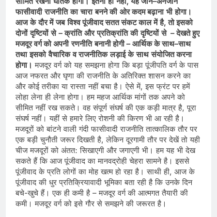
सीमित
रखना
घातक
होगा।
इतना
ही
नहीं
,
यह
जाने
–
अनजाने
फासीवादी
राजनीति
का
चारा
बनने
की
ओर
कदम
बढ़ाना
भी
होगा।
आज
के
दौर
में
जब
विश्‍व पूंजीवाद
सतत
संकट
काल
में
है
,
तो
इसको
दोनों
दृष्टियों
से
–
क्रांति
और
प्रतिक्रांति
की
दृष्टियों
से
–
देखते
हुए
मजदूर
वर्ग को
अपनी
रणनीति
बनानी
होगी
–
आर्थिक
के
साथ
–
साथ
तथा
इसको
वैचारिक
व
राजनीतिक
लड़ाई
के
साथ
संयोजित
करना
होगा।
मजदूर वर्ग को यह समझना होगा कि बड़ा पूंजीपति वर्ग के पास
आज नफरत और घृणा की राजनीति के अतिरिक्‍त शासन करने का
और कोई तरीका या रास्‍ता नहीं बचा है। ऐसे में, इस फ्रंट पर हमें
लोहा लेना ही लेना होगा। हम महज आर्थिक मांगों तक अपने को
सीमित नहीं रख सकते। वह संपूर्ण संघर्ष की एक कड़ी मात्र है, पूरा
संघर्ष नहीं। यहीं से हमारे लिए रोशनी की किरण भी आ रही है।
मजदूरों को बांटने वाली गंदी फासीवादी राजनीति तात्‍कालिक तौर पर
एक बड़ी चुनौती जरूर दिखती है, लेकिन दूरगामी तौर पर देखें तो यही
चीज मजदूरों को अंतत: सिखाएगी और जगाएगी भी। हम यह भी देख
सकते हैं कि आज पूंजीवाद का मानवद्रोही चेहरा सामने है। इससे
पूंजीवाद के प्रति लोगों का मोह खत्‍म हो रहा है। साथी ही, आज के
पूंजीवाद की धुर प्रतिक्रियावादी भूमिका बता रही है कि उनके दिन
बचे-खुचे हैं। एक ही कमी है – मजदूर वर्ग की आत्‍मगत तैयारी की
कमी। मजदूर वर्ग को इसे गौर से समझने की जरूरत है।