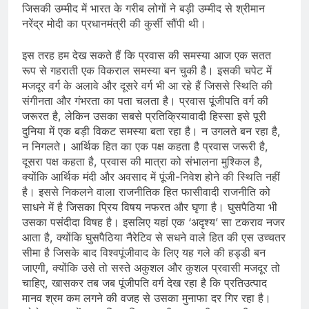
जिसकी उम्‍मीद में भारत के गरीब लोगों ने बड़ी उम्‍मीद से श्रीमान
नरेंद्र मोदी का प्रधानमंत्री की कुर्सी सौंपी थी।
इस तरह हम देख सकते हैं कि प्रवास की समस्‍या आज एक सतत
रूप से गहराती एक विकराल समस्या बन चुकी है। इसकी चपेट में
मजदूर वर्ग के अलावे और दूसरे वर्ग भी आ रहे हैं जिससे स्थिति की
संगीनता और गंभरता का पता चलता है। प्रवास पूंजीपति वर्ग की
जरूरत है, लेकिन उसका सबसे प्रतिक्रियावादी हिस्‍सा इसे पूरी
दुनिया में एक बड़ी विकट समस्‍या बता रहा है। न उगलते बन रहा है,
न निगलते। आर्थिक हित का एक पक्ष कहता है प्रवास जरूरी है,
दूसरा पक्ष कहता है, प्रवास की मात्रा को संभालना मुश्किल है,
क्‍योंकि आर्थिक मंदी और अवसाद में पूंजी-निवेश होने की स्थिति नहीं
है। इससे निकलने वाला राजनीतिक हित फासीवादी राजनीति को
साधने में है जिसका प्रिय विषय नफरत और घृणा है। घुसपैठिया भी
उसका पसंदीदा विषह है। इसलिए यहां एक ‘अदृश्‍य’ सा टकराव नजर
आता है, क्‍योंकि घुसपैठिया नैरेटिव से सधने वाले हित की एस उच्‍चतर
सीमा है जिसके बाद विश्‍वपूंजीवाद के लिए यह गले की हड्डी बन
जाएगी, क्‍योंकि उसे तो सस्‍ते अकुशल और कुशल प्रवासी मजदूर तो
चाहिए, खासकर तब जब पूंजीपति वर्ग देख रहा है कि प्रतिउत्‍पाद
मानव श्रम कम लगने की वजह से उसका मुनाफा दर गिर रहा है।