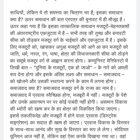
साथि‍यों, लेकिन ये तो समस्‍या का चित्रण भर है; इसका समाधान
क्या है? ऊपर समाधान की बात प्रपत्र की बुनावट में ही मौजूद है।
ऊपर कहा गया है कि इसका तात्कालिक समाधान मजदूरों-मेहनतकशों
की अंतरराष्ट्रीय एकजुटता में है – सभी तरह की तुच्‍छ और बनावटी
सीमा को तोड़कर मजदूर वर्ग के भाईचारे और एकजुटता में है। इसके
लिए मजदूरों को, खासकर अगुआ मजदूरों को आगे आ कर मजदूरों को
जाति, धर्म, नस्ल, रंग, भाषा, क्षेत्र की विभाजनकारी सीमा को तोड़ने
का समूचे मजदूर वर्ग से आह्वान करना होगा। कम्युनिस्ट मेनिफेस्टो में
लिखी बात – “दुनिया के मजदूरों, एक हो जाओ” – के नारे को अमली
रूप देना होगा और इसके अंतिम लक्ष्‍य और समाधान – समाजवाद –
को खोजने और उसकी स्‍थापना करने के काम में लगना होगा।
समाजवाद क्‍या है? समाजवाद मजदूर वर्ग के राज्‍य का नाम है।
समाजवाद में प्रवास स्वैच्छिक होगा, मजबूरी में नहीं। मजदूरों के पेशे
और उनके आवागमन पर पर कोई पाबंदी नहीं होगी। असमान विकास
की थ्‍योरी को खत्‍म कर के हर क्षेत्र को विकसित किया जाएगा।
इससे तकलीफदेह और मजबूरी में होने वाला प्रवास (डिस्‍ट्रेस
माइग्रेशन) का सवाल ही खत्‍म हो जाएगा। प्रवास विकास के विस्‍तार
के साथ-साथ आनंद और सुख के विस्‍तार का रूप ले लेगा। सोवियत
यूनियन आज नहीं है, लेकिन वहां ऐसा करके दिखाया गया था। वहां