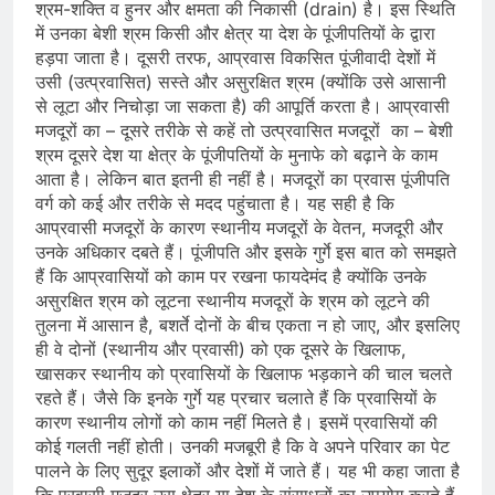
श्रम-शक्ति व हुनर और क्षमता की निकासी (drain) है। इस स्थिति
में उनका बेशी श्रम किसी और क्षेत्र या देश के पूंजीपतियों के द्वारा
हड़पा जाता है। दूसरी तरफ, आप्रवास विकसित पूंजीवादी देशों में
उसी (उत्‍प्रवासित) सस्ते और असुरक्षित श्रम (क्‍योंकि उसे आसानी
से लूटा और निचोड़ा जा सकता है) की आपूर्ति करता है। आप्रवासी
मजदूरों का – दूसरे तरीके से कहें तो उत्‍प्रवासित मजदूरों का – बेशी
श्रम दूसरे देश या क्षेत्र के पूंजीपतियों के मुनाफे को बढ़ाने के काम
आता है। लेकिन बात इतनी ही नहीं है। मजदूरों का प्रवास पूंजीपति
वर्ग को कई और तरीके से मदद पहुंचाता है। यह सही है कि
आप्रवासी मजदूरों के कारण स्थानीय मजदूरों के वेतन, मजदूरी और
उनके अधिकार दबते हैं। पूंजीपति और इसके गुर्गे इस बात को समझते
हैं कि आप्रवासियों को काम पर रखना फायदेमंद है क्‍योंकि उनके
असुरक्षित श्रम को लूटना स्‍थानीय मजदूरों के श्रम को लूटने की
तुलना में आसान है, बशर्ते दोनों के बीच एकता न हो जाए, और इसलिए
ही वे दोनों (स्‍थानीय और प्रवासी) को एक दूसरे के खिलाफ,
खासकर स्‍थानीय को प्रवासि‍यों के खिलाफ भड़काने की चाल चलते
रहते हैं। जैसे कि इनके गुर्गे यह प्रचार चलाते हैं कि प्रवासियों के
कारण स्‍थानीय लोगों को काम नहीं मिलते है। इसमें प्रवासियों की
कोई गलती नहीं होती। उनकी मजबूरी है कि वे अपने परिवार का पेट
पालने के लिए सुदूर इलाकों और देशों में जाते हैं। यह भी कहा जाता है
कि प्रवासी मजदूर उस क्षेत्र या देश के संसाधनों का उपयोग करते हैं