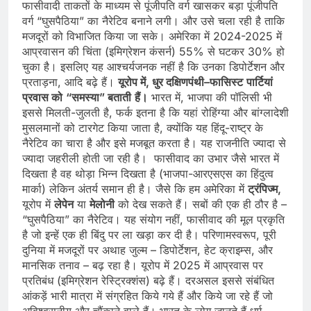
फासीवादी ताकतों के माध्यम से पूंजीपति वर्ग खासकर बड़ा पूंजीपति
वर्ग “घुसपैठिया” का नैरेटिव बनाने लगी। और उसे चला रही है ताकि
मजदूरों को विभाजित किया जा सके। अमेरिका में 2024-2025 में
आप्रवासन की चिंता (इमिग्रेशन कंसर्न) 55% से घटकर 30% हो
चुका है। इसलिए यह आश्‍चर्यजनक नहीं है कि उनका डिपोर्टेशन और
प्रताड़ना, आदि बढ़े हैं।
यूरोप
में
,
धुर
दक्षिणपंथी
–
फासिस्‍ट
पार्टियां
प्रवास
को
“
समस्या
”
बताती
हैं।
भारत में, भाजपा की पॉलिसी भी
इससे मिलती-जुलती है, फर्क इतना है कि यहां रोहिंग्या और बांग्लादेशी
मुसलमानों को टारगेट किया जाता है, क्‍योंकि यह हिंदू-राष्ट्र के
नैरेटिव का चारा है और इसे मजबूत करता है। यह राजनीति ज्यादा से
ज्यादा जहरीली होती जा रही है। फासीवाद का उभार जैसे भारत में
दिखता है वह थोड़ा भिन्‍न दिखता है (भाजपा-आरएसएस का हिंदुत्व
मार्का) लेकिन अंतर्य समान ही है। जैसे कि हम अमेरिका में
ट्रंपिज्म
,
यूरोप में
ले
पेन
या
मेलोनी
को देख सकते हैं। सबों की एक ही ठौर है –
“घुसपैठिया” का नैरेटिव। यह संयोग नहीं, फासीवाद की मूल प्रकृति
है जो इन्‍हें एक ही बिंदु पर ला खड़ा कर दी है। परिणामस्वरूप, पूरी
दुनिया में मजदूरों पर अथाह जुल्म – डिपोर्टेशन, हेट क्राइम्स, और
मानसिक तनाव – बढ़ रहा है। यूरोप में 2025 में आप्रवास पर
प्रतिबंध (इमिग्रेशन रेस्ट्रिक्शंस) बढ़े हैं। दरअसल इससे संबंधित
आंकड़ें भारी मात्रा में संग्रहित किये गये हैं और किये जा रहे हैं जो
अविश्‍वसनीय और चौंकाने वाले हैं। भारत के लोग जानते हैं धर्म