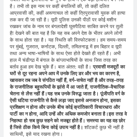
है। तभी तो इस नाम पर कहीं बंगालियों की, तो कहीं दलित
आप्रवासी की, कहीं अरूणाचल तो कहीं त्रिपुरावासी युवक की हत्‍या
तक कर दी जा रही है। यूपी पुलिस उनकी पीठों पर कोई मशीन
रखकर जांच के नाम पर बंगलादेशी घुसपैठि‍या साबित करने पर तुली
है! देखने की बात यह है कि यह सब अपने देश के भीतर अपने लोगों
के साथ होता रहा है। यह स्थिति की विस्‍फोटकता। हम समय-समय
पर मुंबई, गुजरात, कर्नाटक, दिल्‍ली, तमिलनाडू में हम बिहार व यूपी
तथा अन्‍य भाषा-भाषियों के साथ ऐसा होते देखते ही रहते हैं। अभी
हाल में चंडीगठ़ में बंगाल के बांग्‍लाभाषियों के साथ जिस तरह का
बर्ताव हुआ हम देख चुके हैं। बात अंतत: वही है।
प्रवासी
मजदूरों
का
घरों
से
दूर
रहना
अपने
आप
में
उनके
लिए
डर
और
भय
का
कारण
है
,
खासकर
तब
जब
वे
संगठित
नहीं
हैं
,
वर्ग
–
सचेत
नहीं
है
और
तरह
–
तरह
के
राजनीतिक
बहुरूपि‍यों
के
झांसे
में
आ
जाते
हैं
,
राजनीतिक
–
वैचारिक
चेतना
से
लैस
नहीं
हैं।
यह
सब
उनके
विरुद्ध
जाता
है।
पूंजीपति
वर्ग
के
ऐसी
घटिया
राजनीति
से
कैसे
लड़ा
जाए
इससे
अनजान
होना
,
इसका
प्रशिक्षण
न
होना
और
उनके
बीच
कोई
क्रांतिकारी
विचारधारा
और
पार्टी
का
न
होना
,
आदि
उन्हें
और
अधिक
कमजोर
बनाता
है।
इस
तरह
वे
निहत्था
हो
सब
कुछ
सहने
को
मजबूर
होते
हैं।
समस्‍या
का
यह
वह
छोर
है
जिसे
ठीक
किये
बिना
कोई
उपाय
नहीं
है।
शॉटकर्ट कुछ भी नहीं है
साथियों, इसे याद रखना होगा।