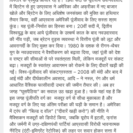
में ब्रिटेन से हुए उत्प्रवास ने अमेरिका और अफ्रीका में नए बाजार
खोले और ब्रिटेन के लिए अधिशेष जनसंख्या की मुक्ति का हथियार
तैयार किया, वहीं आप्रवास अमेरिकी पूंजीवाद के लिए सस्ता श्रम
कुंड। यह पूंजी-निर्यात का हिस्सा बना। 20वीं सदी में, द्वितीय
विश्वयुद्ध के बाद आये पूंजीवाद के उत्कर्ष काल के बाद नवउदारवाद
की नींव पड़ी, जब ब्रेटन वुड्स व्यवस्था ने वित्तीय पूंजी को लूट और
आवरागर्दी के लि‍ए मुक्त कर दिया। 1980 के दशक से रीगन-थैचर
युग के नवउदारवाद ने वैश्वीकरण को बढ़ावा दिया, जहां पूंजी को देश
व राष्‍ट्र की सीमाओं से परे स्वतंत्रता मिली, लेकिन मजदूरों पर संकट
बढ़ा। मजदूरों के स्वतंत्र आवागमन को रोकने के लिए दीवारें खड़ी की
गईं। विश्व-पूंजीवाद की संकटग्रस्तता – 2008 की मंदी और बाद में
आई मंदी और दीर्घकालीन अवसाद, आदि – ने नस्‍ल, रंग और धर्म
आधारित वैश्वि‍क फासीवादी उभार की जमीन तैयार की। अब हर
जगह “घुसपैठिया” का सवाल उठ खड़ा हुआ है। फर्क यहां यह है कि
इस जगह पूंजीपति वर्ग का मजदूर वर्ग से सीधा मुकाबला है और
मजदूर वर्ग के लिए यह अंतिम परीक्षा की घड़ी के समान है। अमेरिका
में ट्रंप की “बिल्ड द वॉल” (”दीवारें खड़ी करो”) की नीति ने
मैक्सिकन मजदूरों को डिपोर्ट किया, जबकि यूरोप में इटली, फ्रांस
और जर्मनी में उग्र-दक्षिणपंथी पार्टियां आप्र‍वासी विरोधी भावनात्‍मक
नैरेटिव (एंटी-इमिग्रेंट रेटोरिक) की लहर पर सवार होकर सत्ता में