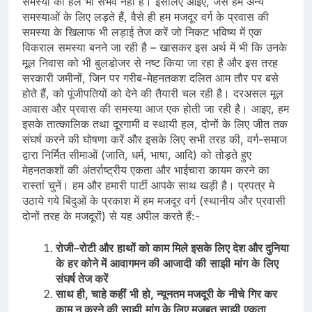
समस्या का हल भी संभव नहीं है। इसलिए आइए, जैसे हम अन्य
समस्याओं के लिए लड़ते हैं, वैसे ही हम मजदूर वर्ग के प्रवास की
समस्या के खिलाफ भी लड़ाई तेज करें जो निकट भविष्‍य में एक
विकराल समस्‍या बनने जा रही है – खासकर इस अर्थ में भी कि उनके
मूल निवास को भी बुलडोजर से नष्‍ट किया जा रहा है और इस तरह
सरकारी जमीनों, जिन पर गरीब-मेहनतकश दलित आम तौर पर बसे
होते हैं, को पूंजीपतियों को देने की तैयारी चल रही है। दरअसल मूल
आवास और प्रवास की समस्‍या आज एक होती जा रही है। आइए, हम
इसके तात्कालिक तथा दूरगामी व स्थायी हल, दोनों के लिए जीत तक
संघर्ष करने की घोषणा करें और इसके लिए सभी तरह की, वर्ग-समाज
द्वारा निर्मित सीमाओं (जाति, धर्म, भाषा, आदि) को तोड़ते हुए
मेहनतकशों की अंतर्राष्ट्रीय एकता और भाईचारा कायम करने का
रास्तां चुनें। हम और हमारी पार्टी आपके साथ खड़ी है। प्रपत्र मे
उठाये गये बिंदुओं के प्रकाश में हम मजदूर वर्ग (स्‍थानीय और प्रवासी
दोनों तरह के मजदूरों) से यह अपील करते हैं:-
रोजी
–
रोटी
और
हाथों
को
काम
मिले
इसके
लिए
देश
और
दुनिया
के
हर
कोने
में
आवागमन
की
आजादी
की
साझी
मांग
के
लिए
संघर्ष
तेज
करें
साथ
ही
,
चाहे
कहीं
भी
हो
,
न्‍यूनतम
मजदूरी
के
नीचे
गिर कर
काम
न
करने
की
साझी
मांग
के
लिए
मजबूत
साझी
एकता