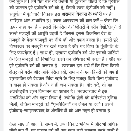
कर चुके हैं। हम यहां बस यह कहना या दुहराना चाहते हैं कि प्रवास
की जरूरत पूरे पूंजीपति वर्ग को है, किसी खास पूंजीपति को नहीं।
संपूर्णता में पूंजीवादी विकास इस
असमान
विकास
के
थ्‍योरी
पर ही
आश्रित और आधारित है। खास आप्रवास की बात करें – जैसा कि
ऊपर कहा गया है – इससे विकसित देशों/क्षेत्रों में गरीब देशों/क्षेत्रों से
सस्ते मजदूरों की आपूर्ति बढ़ती है जिससे इससे विकसित देश के
मजदूरों के वेतन/मजदूरी पर नीचे की ओर दबाव बनता है। इससे पूरे
विश्‍वस्‍तर पर मजदूरी पर खर्च घटता है और यह विश्‍व के पूंजी‍पति के
लिए फायदेमंद है। साथ ही, प्रवास पूंजीपति वर्ग और इसकी पार्टियों
के लिए मजदूरों को विभाजित करने का हथियार भी बनता है। और यह
पूरे पूंजीपति वर्ग की जरूरत है। खासकर इस अर्थ में कि बिना किसी
क्षेत्र को गरीब और अविकसित रखे, समाज के एक हिस्‍से को अपनी
श्रमशक्ति को बेचकर जिंदा रहने के लिए मजबूर किये बिना पूंजीवाद
न खड़ा हो सकता है और न ही चल सकता है। गौर करें, तो यह
अंतर्राष्‍ट्रीय श्रम विभाजन का आधार है। नवउदारवाद ने इस
अंतर्विरोध को और गहरा किया है, क्योंकि पूंजी को बॉर्डरलेस दुनिया
मिली, लेकिन मजदूरों को “घुसपैठिया” का लेबल या दर्जा। इसने
पूंजीवाद-साम्राज्‍यवाद के अंतर्विरोधों को और गहन ही बनाया है।
देखा जाए तो आज के समय में, तथा निकट भविष्य में और भी अधिक
तीखे रूप में, यह मजदूर वर्ग की एक बहुत बड़ी समस्या बनने वाली है