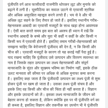
पूंजीपति वर्ग आज फासीवादी राजनीति थोपकर लूट और मुनाफे को
बढ़ाने में लगी है। घुसपैठिया का सवाल उठाने से प्रवासी श्रमि‍क
और अधिक असुरक्षित महसूस करने लगते हैं। भय से वे और भी
अधिक लूट सहने के लिए तैयार हो जाते हैं। इसलिए स्‍थानीय गरीब-
मेहनतकश आबादी का प्रवासी मजदूरों के साथ खड़ा होना आवश्‍यक
है। ऐसी बात करते समय इस बात को अवश्‍य ही ध्‍यान में रखें कि
स्‍थानीय आबादी के बच्‍चे और युवा भी कहीं न कहीं के और किसी न
किसी रूप में प्रवासी होते हैं। इसलिए तमाम गरीबों-तेहनतकशों को
समझना चाहिए कि बेरोजगारी पूंजीवाद की देन है, न कि किसी और
चीज की। प्रवासी मजदूरों के कारण तो यह कतई नहीं पैदा हुई है।
याद रखना चाहिए कि पूंजीवाद उसे उत्‍पादन और वितरण व्‍यवस्‍था का
नाम है जिसके तहत उत्‍पादन का लक्ष्‍य मेहनतकशों और संपूर्ण
मानवजाति के सुंदर और सुखमय भविष्‍य का निर्माण नहीं, इसके ठीक
उलट मानवता की कीमत पर अधिक से अधिक मुनाफा कमा करना
है। इसलिए कहा जाता है कि पूंजीवादी उत्‍पादन का लक्ष्‍य पूंजी से शुरू
होकर पूंजी पर खत्‍म हो जाता है। उसका लक्ष्‍य पूंजी संचय है और
इसके लिए वह किसी और चीज की चिंता ही नहीं करता है। विज्ञान
और इसके उपादानों को लें। इसका लक्ष्‍य मानवजाति के जीवन को
बेहतर करना हो सकता है, लेकिन क्‍योंकि इस पर भी पूंजीपति वर्ग का
ही कब्‍जा है, इसलिए विज्ञान और तकनीक का उपयोग भी ये पूंजीपति