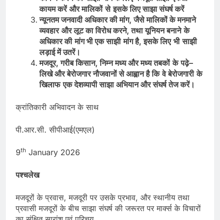
कायम
करें
और
मालिकों
से
इसके
लिए
साझा
संघर्ष
करें
न्‍यूनतम
जनवादी
अधिकार
की
मांग
,
जैसे
मालिकों
के
मनमाने
व्‍यवहार
और
लूट
का
विरोध
करने
,
तथा
यूनियन
बनाने
के
अधिकार
की
मांग
भी
एक
साझी
मांग
है
,
इसके
लिए
भी
साझी
लड़ाई
में
उतरें।
मजदूर
,
गरीब
किसान
,
निम्न
मध्य
और
मध्य
तबकों
के
पढ़े
–
लिखे
और
बेरोजगार
नौजवानों
से
आह्वान
है
कि
वे
बेरोजगारी
के
खिलाफ
एक
देशव्यापी
साझा
अभियान
और
संघर्ष
तेज
करें।
क्रांतिकारी अभिवादन के साथ
पी.आर.सी. सीपीआई(एमएल)
th
9
January 2026
पश्‍चलेख
मजदूरों के प्रवास, मजदूरी पर उसके प्रभाव, और स्थानीय तथा
प्रवासी मजदूरों के बीच साझा संघर्ष की जरूरत पर मार्क्‍स के विचारों
का संक्षित सारांश एवं परिचय