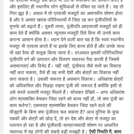
और इसलिए ही स्‍थानीय लोग सुविधाओं से वंचित रह जाते हैं। यह तो
निरा झूठ है। असल में तो प्रवासी मजदूरों का अमानवीय शोषण होता
है और वे अत्‍यंत खराब परिस्थितयों में जिंदा रह कर पूंजीपतियों के
मुनाफे को बढ़ाते हैं। दूसरी तरफ, पूंजीपति आप्रवासी मजदूरों को ही
काम देते हैं क्‍योंकि अक्‍सर न्‍यूनतम मजदूरी दिये बिना भी उनसे काम
कराना आसान होता है। ध्‍यान देने वाली बात यह है कि स्‍वयं स्‍थानीय
मजदूर भी प्रवास करते हैं या इसके लिए बाध्‍य होते हैं और उनके साथ
भी वहां वैसा ही सलूक किया जाता है। दरअसल इसकी परिस्थितियां
पूंजीपति वर्ग की उत्‍पादन और वितरण व्‍यवस्‍था पैदा करती है जिसमें
असमानताएं और विभेद हैं। यही नहीं, पूंजीवाद जैसे सभी का विकास
नहीं करा सकता, वैसे ही वह सभी देशों और क्षेत्रों का विकास नहीं
करा सकता है। उसकी जरूरत है असमान विकास। अधिकांश क्षेत्रों
को अविकसित और पिछड़ा रखना पूंजी की जरूरत है क्‍योंकि इसी से
उसे सस्‍ते उजरती मजदूर मिलते हैं। सोचकर देखिये – अगर अधिकांश
लोग श्रमशक्ति बेचकर जिंदा रहने को बाध्‍य नहीं हों, तो क्‍या पूंजी का
काम चलेगा?; एकमात्र श्रमशक्ति बेचकर जिंदा रहने वाले की
मौजूदगी के बिना क्‍या पूंजीवाद चल सकता है? आज दुनिया के कुछ
तबकों और क्षेत्रों को छोड़ दें, तो हर देश और क्षेत्र से मजदूर का
पलायन हो रहा है और पूंजीवादी-साम्राज्‍यवादी शोषण पर आधारित
व्‍यवस्‍था में यह लोगों की सबसे बड़ी मजबूरी है।
ऐसी
स्थिति
में
,
काम