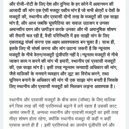
और
रोजी
–
रोटी
के
लिए
देश
और
दुनिया
के
हर
कोने
में
आवागमन
की
आजादी
की
मांग
एक
ऐसी
मजदूर पक्षीय
मांग
है
जो
सभी
क्षेत्रों
व
देशों
के
मजदूरों
की
,
स्‍थानीय
और
प्रवासी
दोनों
तरह
के
मजदूरों
की
एक
साझा
मांग
है
,
और
आज
जबकि
घुसपैठिया
का
सवाल
उठाकर
व
उनका
अमानवीय
दमन
और
उत्‍पीड़न
करके
उनका
और
भी
अमानुषिक
शोषण
की
तैयारी
चल
रही
है
,
वैसी
परिस्थिति
में
इस
साझी
मांग
के
लिए
एकताबद्ध
संघर्ष
करना
एक
अहम
आवश्‍यकता
बन
चुका
है।
साथ
ही
,
इसके
लिए
भी
संघर्ष
करना
और
मांग
उठाना
जरूरी
है
कि
न्‍यूनतम
मजदूरी
के
नीचे
वेतन
/
मजदूरी
पूंजीपति
नहीं
दे।
न्‍यूनतम
मजदूरी
से
नीचे
जाकर
काम
न
करने
की
मांग
भी
हमारी
,
स्‍थानीय
एवं
प्रवासी
मजदूरों
की
,
एक
साझा
मांग
है।
इसी
तरह
न्‍यूनतम
जनवादी
अधिकार
की
मांग
,
जैसे
मालिकों
के
मनमाने
व्‍यवहार
और
लूट
का
विरोध
करने
,
तथा
यूनियन
बनाने
के
अधिकार
की
मांग
भी
एक
साझा
मांग
बनती
है
जिसके
लिए
स्‍थानीय
और
प्रवासी
मजदूरों
को
मिलकर
लड़ना
आवश्‍यक
है।
स्‍थानीय और प्रवासी मजदूरों के बीच काम (जॉब्‍स) के लिए मालिक
वर्ग जिस तरह की गंदी प्रतिस्पर्धा बढ़ाने में लगे रहता है उसकी काट
अत्‍यंत जरूरी है, अन्‍यथा स्‍थानीय और प्रवासी मजदूरों का इसी तरह
तीव्र शोषण होता रहेगा, क्‍योंकि स्‍थानीय मजदूर भी कहीं न कहीं
प्रवास करते ही हैं । इसी प्रतिस्‍पर्धा का उपयोग पूंजीपति वर्ग और