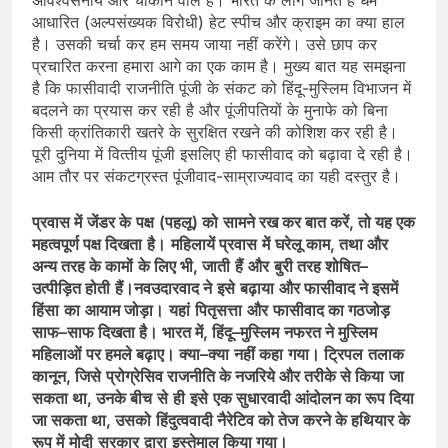
आधारित (अल्‍पसंख्‍यक विरोधी) हेट स्‍पीच और क्राइम का क्‍या हाल
है। उसकी चर्चा कर हम समय जाया नहीं करेंगे। उसे छाप कर
प्रचारित करना हमारा आगे का एक काम है। मुख्‍य बात यह समझना
है कि फासीवादी राजनीति पूंजी के संकट को हिंदू-मुस्लिम विभाजन में
बदलने का प्रयास कर रही है और पूंजीपतियों के मुनाफे को बिना
किसी क्रांतिकारी खतरे के सुरक्षित रखने की कोशिश कर रही है।
पूरी दुनिया में वित्‍तीय पूंजी इसलिए ही फासीवाद को बढ़ावा दे रही है।
आम तौर पर संकटग्रस्‍त पूंजीवाद-साम्राज्‍यवाद का यही दस्तुर है।
प्रवास
में
जेंडर
के
पक्ष
(
पहलू
)
को
सामने
रख कर
बात
करें
,
तो
यह
एक
महत्वपूर्ण
पक्ष
दिखता
है।
महिलायें
प्रवास
में
घरेलू
काम
,
तथा
और
अन्य
तरह
के
कामों
के
लिए
भी
,
जाती
हैं
और
बुरी
तरह
शोषित
–
उत्‍पीड़ि‍त
होती
हैं।
नवउदारवाद
ने
इसे
बढ़ाया
और
फासीवाद
ने
इसमें
हिंसा
का
आयाम
जोड़ा।
यहां
पितृसत्ता
और
फासीवाद
का
गठजोड़
साफ
–
साफ
दिखता
है।
भारत
में
,
हिंदू
–
मुस्लिम
नफरत
ने
मुस्लिम
महिलाओं
पर
हमले
बढ़ाए।
क्‍या
–
क्‍या
नहीं
कहा
गया।
ट्रिपल
तलाक
कानून
,
जिसे
प्रोग्रेसिव
राजनीति
के
नजरिये
और
तरीके
से
किया
जा
सकता
था
,
उनके
बीच
से
ही
इसे
एक
सुधारवादी
आंदोलन
का
रूप
दिया
जा
सकता
था
,
उसको
हिंदुत्ववादी
नैरेटिव
को
तेज
करने
के
हथियार
के
रूप
में
मोदी
सरकार
द्वारा
इस्तेमाल
किया
गया।