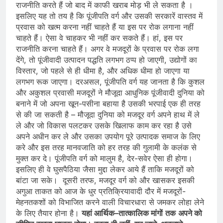
राजनीति करते हैं जो बाद में काफी खराब मोड़ भी ले सकता है ।
इसलिए यह तो तय है कि पूंजीपति वर्ग और उसकी सरकारें वास्‍तव में
प्रवास को खत्‍म करना नहीं चाहते हैं या इस पर रोक लगाना नहीं
चाहते हैं। ऐसा वे चाहकर भी नहीं कर सकते हैं। हां, इस पर
राजनीति करना चाहते हैं। अगर वे मजदूरों के प्रवास पर रोक लगा
देंगे, तो पूंजीवादी उत्‍पादन पद्धति लगभग ठप्‍प हो जाएगी, उद्योगों का
विस्‍तार, जो पहले से ही धीमा है, और अधिक धीमा हो जाएगा या
लगभग रूक जाएगा। दरअसल, पूंजीपति वर्ग यह जानता है कि कुशल
और अकुशल प्रवासी मजदूरों ने मौजूदा आधुनिक पूंजीवादी दुनिया को
बनाने में जो अपना खून-पसीना बहाया है उसकी भरपाई एक ही तरह
से की जा सकती है – मौजूदा दुनिया को मजदूर वर्ग अपने हाथ में ले
ले और जो विकास पलटकर उसके खिलाफ काम कर रहा है उसे
अपने अधीन कर ले और उसका उपयोग पूरे उत्‍पादक समाज के लिए
करे और इस तरह मानवजाति को हर तरह की गुलामी के कलंक से
मुक्‍त कर दे। पूंजीपति वर्ग को मालुम है, देर-सवेर ऐसा ही होगा।
इसलिए ही वे घुसपैठिया जैसा मुद्दा लेकर आये हैं ताकि मजदूरों को
बांटा जा सके। दूसरी तरफ, मजदूर वर्ग को और खासकर इसकी
अगुआ ताकत को आज के धुर प्रतिक्रियावादी दौर में मजदूरों-
मेहनतकशों को विभाजि‍त करने वाली विचारधारा से जमकर लोहा लेने
के लिए तैयार होना है।
यहां
आर्थिक
–
तात्‍कालिक
मांगों
तक
अपने को