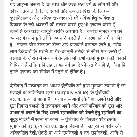
यह जोड़ना जरूरी है कि मध्‍य और उच्‍च मध्‍य वर्ग के लोग भी और
अधिक उन्‍नति के लिए, अच्‍छी और उच्‍चतर शिक्षा के लिए –
कुलमिलाकर और अधिक संपन्‍नता से भरे भविष्‍य हेतु व्‍यक्तिगत
विकास के नये अवसरों की तलाश करते हुए भी प्रवास करते हैं।
उनमें से अधिकांश कानूनी तरीके अपनाते हैं। जबकि मजदूर वर्ग को
अक्‍सर गैर-कानूनी तरीके अपनाने पड़ते हैं। कारण वही वर्ग का भेद
है। संपन्‍न लोग बाजाप्‍ता वीजा और पासपोर्ट बनाकर जाते हैं, गरीब
लोग ठेकेदारों के भरोसे या गैर-कानूनी तरीके से सीमा पार करते हैं।
प्रवास के दौरान में मध्‍य वर्ग के लोग भी कभी-कभी मुनाफा की चक्‍की
में पिसते हैं लेकिन फिलहाल यह वर्ग हमारे फोकस में नहीं है, जैसा कि
हमारे प्रपत्र का शीर्षक में पहले से इंगित है।
पूंजीवाद में उत्पादन का आधार पूंजीपति वर्ग द्वारा मुनाफा कमाना है जो
मजदूरों के अतिरिक्त श्रम (surplus value) के पूंजीवादी
हस्‍तगतकरण से आता है। प्रवास –
यानी
लोगों
का
अपने
घरों
और
मूल
निवास
स्‍थलों
से
उजड़कर
अपने
और
अपने
परिवार
को
भूख
और
अभाव
से
बचाने
के
लिए
अपनी
श्रमशक्ति
को
बेचने
हेतु
श्रमि‍कों
का
सुदूर
मंडि‍यों
में
आना
या
जाना
– पूंजीवाद के विस्‍तार और इसके
मुनाफे की प्रक्रिया का एक अहम हिस्सा है। उत्प्रवास गरीब और
अविकसित देशों/क्षेत्रों या अर्ध-उपनिवेशों व नव-उपनिवेशों, आदि से