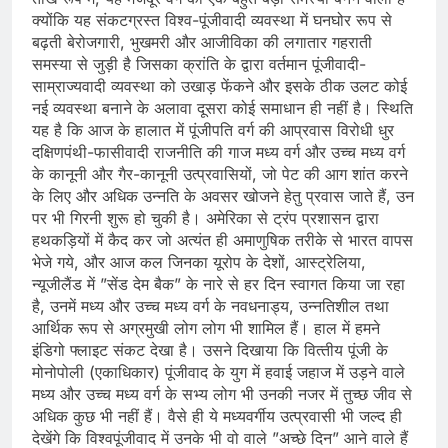
क्योंकि यह संकटग्रस्त विश्व-पूंजीवादी व्यवस्था में घनघोर रूप से
बढ़ती बेरोजगारी, भुखमरी और आजीविका की लगातार गहराती
समस्या से जुड़ी है जिसका क्रांति के द्वारा वर्तमान पूंजीवादी-
साम्राज्यवादी व्यवस्था को उखाड़ फेंकने और इसके ठीक उलट कोई
नई व्‍यवस्‍था बनाने के अलावा दूसरा कोई समाधान ही नहीं है। स्थिति
यह है कि आज के हालात में पूंजीपति वर्ग की आप्रवास विरोधी धुर
दक्षिणपंथी-फासीवादी राजनीति की गाज मध्य वर्ग और उच्च मध्य वर्ग
के कानूनी और गैर-कानूनी उत्‍प्रवासियों, जो पेट की आग शांत करने
के लिए और अधिक उन्‍नति के अवसर खोजने हेतु प्रवास जाते हैं, उन
पर भी गिरनी शुरू हो चुकी है। अमेरिका से ट्रंप प्रशासन द्वारा
हथक‍ड़ि‍यों में कैद कर जो अत्‍यंत ही अमाणुषिक तरीके से भारत वापस
भेजे गये, और आज कल जिनका यूरोप के देशों, आस्‍ट्रेलिया,
न्‍यूजीलैंड में ”सेंड देम बैक” के नारे से हर दिन स्‍वागत किया जा रहा
है, उनमें मध्‍य और उच्‍च मध्‍य वर्ग के नवधनाड्य, उन्‍नतिशील तथा
आर्थि‍क रूप से अग्रमुखी लोग लोग भी शामिल हैं। हाल में हमने
इंडिगो फ्लाइट संकट देखा है। उसने दिखाया कि वित्‍तीय पूंजी के
मोनोपोली (एकाधिकार) पूंजीवाद के युग में हवाई जहाज में उड़ने वाले
मध्‍य और उच्‍च मध्‍य वर्ग के सभ्‍य लोग भी उनकी नजर में तुच्‍छ जीव से
अधिक कुछ भी नहीं हैं। वैसे ही ये मध्‍यवर्गीय उत्‍प्रवासी भी जल्‍द ही
देखेंगे कि विश्‍वपूंजीवाद में उनके भी वो वाले ”अच्‍छे दिन” आने वाले हैं