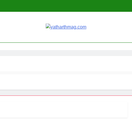
harthmag.com
TH