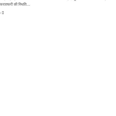
ें अफरातफरी की स्थिति…
e