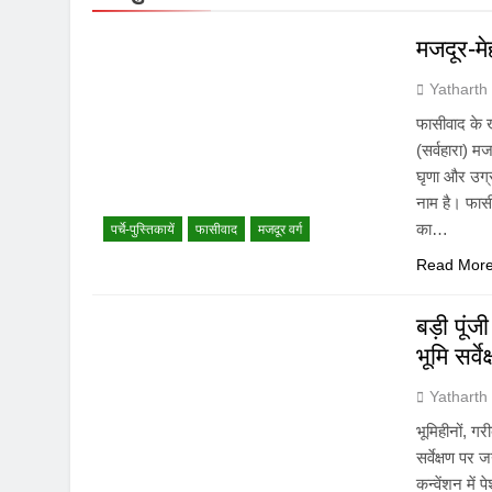
मजदूर-मे
Yatharth
फासीवाद के 
(सर्वहारा) 
घृणा और उग्
नाम है। फासी
का…
पर्चे-पुस्तिकायें
फासीवाद
मजदूर वर्ग
Read Mor
बड़ी पूं
भूमि सर्
Yatharth
भूमिहीनों, गर
सर्वेक्षण पर
कन्वेंशन में