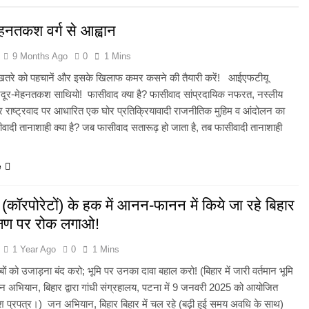
हनतकश वर्ग से आह्वान
9 Months Ago
0
1 Mins
खतरे को पहचानें और इसके खिलाफ कमर कसने की तैयारी करें! आईएफटीयू
मजदूर-मेहनतकश साथियो! फासीवाद क्या है? फासीवाद सांप्रदायिक नफरत, नस्लीय
र राष्ट्रवाद पर आधारित एक घोर प्रतिक्रियावादी राजनीतिक मुहिम व आंदोलन का
वादी तानाशाही क्या है? जब फासीवाद सतारूढ़ हो जाता है, तब फासीवादी तानाशाही
e
जी (कॉरपोरेटों) के हक में आनन-फानन में किये जा रहे बिहार
वेक्षण पर रोक लगाओ!
1 Year Ago
0
1 Mins
ीबों को उजाड़ना बंद करो; भूमि पर उनका दावा बहाल करो! (बिहार में जारी वर्तमान भूमि
 जन अभियान, बिहार द्वारा गांधी संग्रहालय, पटना में 9 जनवरी 2025 को आयोजित
 पेश प्रपत्र।) जन अभियान, बिहार बिहार में चल रहे (बढ़ी हुई समय अवधि के साथ)