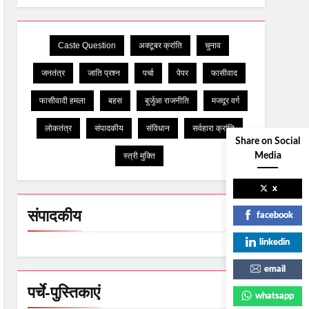
Caste Question
अक्टूबर क्रांति
चुनाव
जनतंत्र
जाति प्रश्न
पर्चा
पेपर
फासीवाद
फासीवादी हमला
बहस
बुर्जुआ राजनीति
मजदूर वर्ग
लोकतंत्र
संपादकीय
संविधान
सर्वहारा क्रांति
Share on Social
स्त्री मुक्ति
Media
x
संपादकीय
facebook
linkedin
email
पर्चे-पुस्तिकाएं
whatsapp