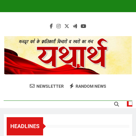
Skip
to
content
harthmag.com
H
NEWSLETTER
RANDOM NEWS
HEADLINES