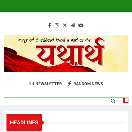
Skip
to
content
harthmag.com
H
NEWSLETTER
RANDOM NEWS
HEADLINES